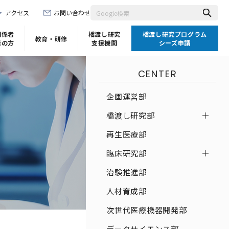
アクセス
お問い合わせ
関係者
橋渡し研究
橋渡し研究プログラム
教育・研修
者の方
支援機関
シーズ申請
CENTER
企画運営部
橋渡し研究部
再生医療部
臨床研究部
治験推進部
人材育成部
次世代医療機器開発部
データサイエンス部